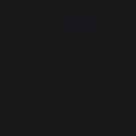
Boletín de noticias y ofertas especiales
cha
Inscríbase y manténgase al día de todas
nuestras ofertas especiales
Deseo inscribirme
Nueva Aquitania y la Unión Europea
colaboran por su territorio
*excluida la bolsa de pellets Traeger