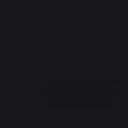
ICOS
CONTACTO
ico
Servicio de atención al consumidor
+33 9 39 24 00 99
Ayuda y preguntas frecuentes
Anular mi pedido
da
namiento
Ir al formulario de contacto
ento