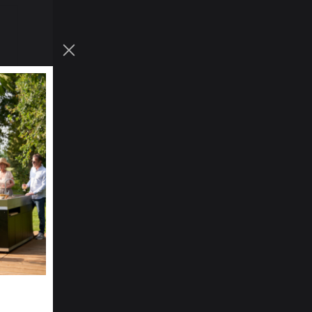
ancha.
s T.
ues L.