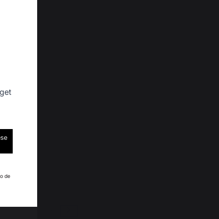
 L.
 get
ese
al C.
ho de
5
6
8