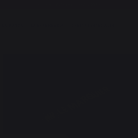
Entrega gratuita a partir de 250,00 €*
LA MARCA
LA EXPERIENCIA
OFERTAS ESPECIALES
Horno para pizza Duo 12"