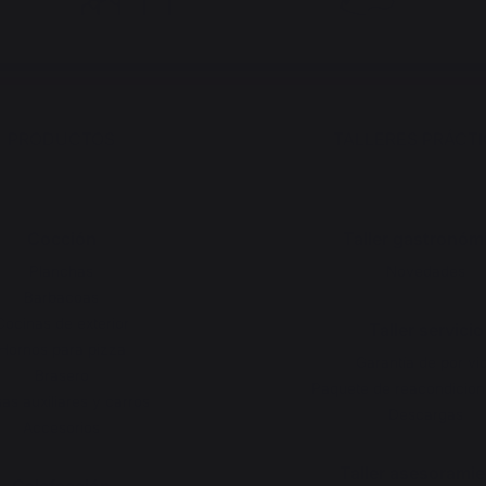
PRODUCTOS
TALLERES PRÁCT
Cocción
Taller gastronóm
Planchas
Novedades
Barbacoas
Cocinas de exterior
Taller servicio
Hornos para pizza
Garantía de por vi
Brasero
Paquete de reacondicio
as auxiliares y carros
Descargas
Accesorios
Taller asesorami