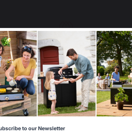
Housse qui semble de très bonne qualité et adaptée à ma pl
Avis du
24/07/2026
, suite à une expérience du
08/07/2026
par
P.M.
Signaler
Utile
(0)
5
/
5
Select your country
Avis vérifié
It appears that you are trying to access a product catalog
correspond bien aux dimensions de la plancha commandée.

that does not correspond to the one for your country.
je recommande cette entreprise .
Avis du
24/07/2026
, suite à une expérience du
01/07/2026
par
Gille
Signaler
Utile
(0)
Select another delivery country
5
/
5
Avis vérifié
Bon produit,belle qualite
Avis du
14/07/2026
, suite à une expérience du
26/06/2026
par
Jacq
Allemagne
Antilles
ubscribe to our Newsletter