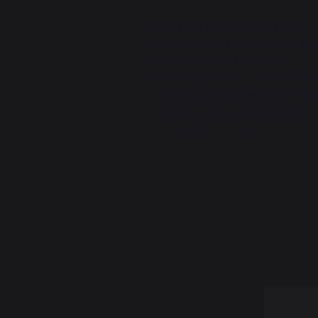
Poliéster revestido de PVC.
Se utiliza para proteger su ap
Utilícela en un lugar seco.
Equipada con un cordón de aj
Apta para planchas de 60 cm so
las barbacoas Vulcain 48*28, 
*Sin opción de tapa.
4.5
/
5