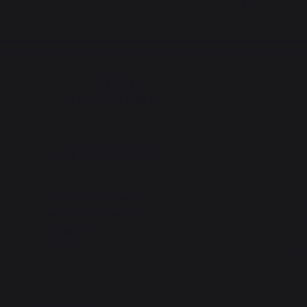
Cambiar de país
30 rue Ambroise 1
40390 Saint-Martin-de-
Seignanx
France
Mes