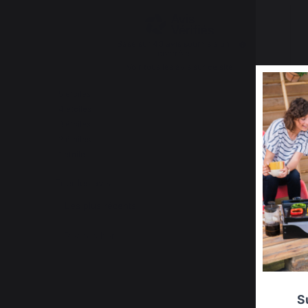
Basé sur
40
avis soumis à un
contrôle
Voir tous les avis sur ce site
5
étoiles
32
4
étoiles
3
3
étoiles
2
2
étoiles
1
1
étoile
2
Trier les avis
S