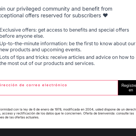
Signaler
Utile
(0)
oin our privileged community and benefit from
xceptional offers reserved for subscribers ❤️
5
/
5
Belgique
Canada
Avis vérifié
Exclusive offers: get access to benefits and special offers
before anyone else.
Correspond au descriptif  et couvre bien la plancha
Up-to-the-minute information: be the first to know about our
Avis du
30/05/2026
, suite à une expérience du
13/05/2026
par
Andre
new products and upcoming events.
Espagne
France
Signaler
Lots of tips and tricks: receive articles and advice on how to
Utile
(0)
the most out of our products and services.
5
/
5
Avis vérifié
irección de correo electrónico
Regístr
Italie
Luxembourg
en
Très belle qualité
Avis du
03/04/2026
, suite à une expérience du
18/03/2026
par
Pasc
ormidad con la ley de 6 de enero de 1978, modificada en 2004, usted dispone de un derec
Signaler
Utile
(0)
, acceso y rectificación de los datos que le conciernen. Oferta de bienvenida: consulte las
es de las ofertas actuales.
My country is not in
Pays-Bas
list
1
2
3
4