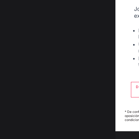
J
e
D
* De conf
oposición
condicion