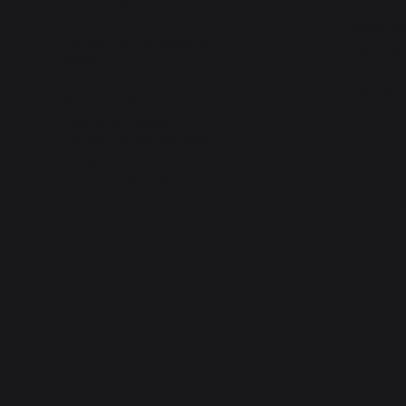
Nuestra marca
Distribuidores
Juegos de
Condiciones generales de
Almacenami
venta
Salva
Reglamento SPV y garantías
Placas d
Avisos legales
Política de cookies y
R
confidencialidad de datos
Fu
Reglamento del concurso
Gestionar las cookies
Acce