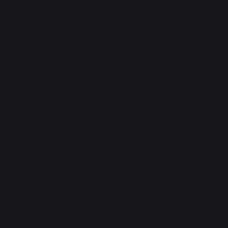
Calefacción
Elegir bien su plan
 accessorios para chimenea
ento y transporte de troncos
chispas para chimeneas
e Protección para Estufas
Pellets
ejillas para Troncos
elles para Chimenea
Andirones
sorios para chimeneas