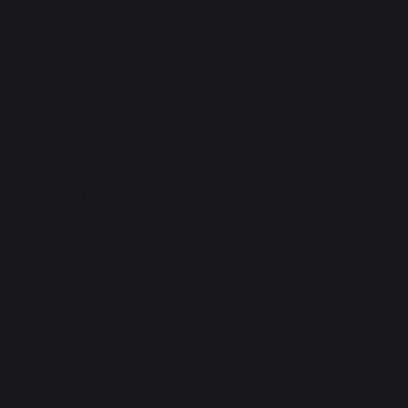
Funda para plancha 60 cm
(sin tapa) y Horno para pizza
Duo 12"
REF. : AGR50A / EAN13 : 3339380163591
40 opinión
59,90 €