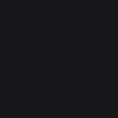
TALLERES PRÁCTICOS
Taller gastronómico
Novedades
Taller servicio
Garantía de por vida
Paquete de reacondicionamiento
Descargas
Taller asesoramiento
Elegir bien su plancha