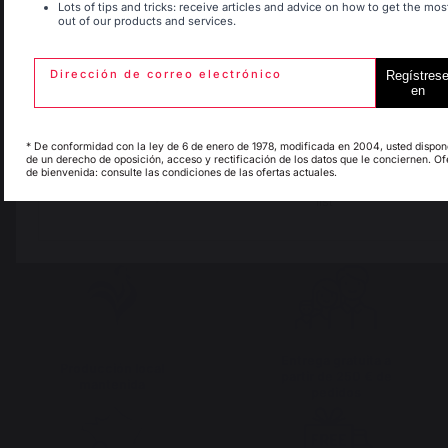
Lots of tips and tricks: receive articles and advice on how to get the mos
out of our products and services.
Espagne
France
Dirección de correo electrónico
Regístres
en
Italie
Luxembourg
Añadir a la cesta
* De conformidad con la ley de 6 de enero de 1978, modificada en 2004, usted dispon
de un derecho de oposición, acceso y rectificación de los datos que le conciernen. Of
de bienvenida: consulte las condiciones de las ofertas actuales.
My country is not in
Pays-Bas
list
Saber hacer francés
Trabajos que respetan
preservado
a las personas
Entrega gratuita a
Producción local
partir de 250 € de
mantenida
pedidos