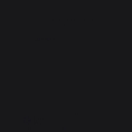
Plancha LA PETITE FRANCAISE
eléctrica 150 - Dúo
419,00 €
En stock
4.7
5
/
5
/
5
Avis vérifié
De bonne qualité
Avis du
20/04/2026
, suite à une
expérience du
31/03/2026
par
Basé sur
9
avis soumis à un
Melinda V.