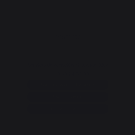
CONTACTO
Servicio de atención al consumidor
+33 9 39 24 00 99
Ayuda y preguntas frecuentes
Anular mi pedido
Ir al formulario de contacto