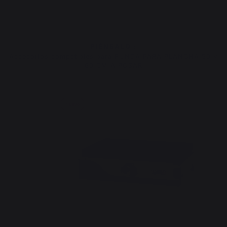
PIÉNSALO :
Accesorios compatibles para FUNDA PARA PLANCHA 50 <
60 CM A POSAR
Nuevo