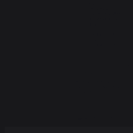
nous 
encouragent à 
continuer à offrir 
des produits de 
qualité.

Cordialement.

L’équipe 
lemarquier.com
5
/
5
Avis vérifié
Adapté à la plancha

Bien épaisse pour protéger la 
plancha
Avis du
15/07/2025
, suite à une
expérience du
13/06/2025
par
Celine K.
Signaler
Utile
(0)