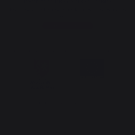
Boletín de noticias y ofertas especiales
Inscríbase y manténgase al día de todas nuestras ofertas
especiales
Deseo inscribirme
Nueva Aquitania y la Unión Europea colaboran por su territorio
*excluida la bolsa de pellets Traeger
Diseño web: Agence Redmoot