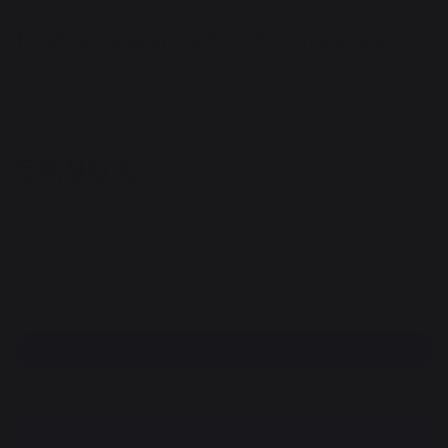
Funda para plancha 50 < 60 cm a posar
REF. : AGR107A / EAN13 : 3339380164642
9 opinión
59,90 €
Disponible en 2 a 3 semanas
Pago 100 % seguro
Encontrar un distribuidor