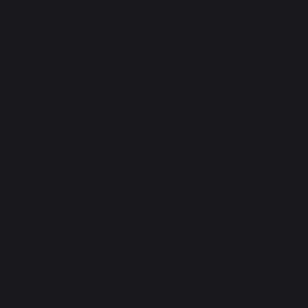
Planchas
Barbacoas
Cocinas de exterior
Hornos para pizza
Brasero
Mesas auxiliares y carros
Accesorios
Calefacción
Juegos de accessorios para chimenea
Almacenamiento y transporte de troncos
Salvachispas para chimeneas
Placas de Protección para Estufas
Pellets
Rejillas para Troncos
Fuelles para Chimenea
Andirones
Accesorios para chimeneas