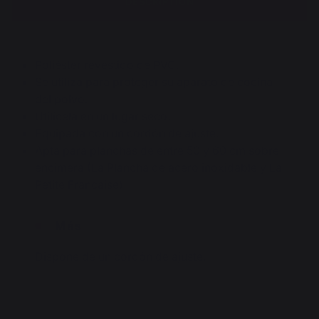
DESCRIPTION
Poliéster revestido de PVC.
Se utiliza para proteger su aparato de cocina
del polvo.
Utilícela en un lugar seco.
Equipada con un cordón de ajuste.
Apta para planchas de entre 50 y 60 cm sobre
encimera (La Plancha de acero inoxidable y La
Petite Française)
Más
Dispone de un cordón de ajuste.