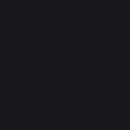
contrôle
Voir tous les avis sur ce site
Signaler
Utile
(0)
5
étoiles
7
4
étoiles
1
5
/
5
3
étoiles
1
Avis vérifié
2
étoiles
0
Nikel
1
étoile
0
Avis du
25/03/2026
, suite à une
expérience du
09/03/2026
par
Trier les avis
Freddy P.
Signaler
Utile
(0)
5
/
5
Avis vérifié
Pour la housse de protection, 
elle remplit ça fonction 

Le maçon a envoyé de l'eau 
sur le plan de travail, j'ai 
essayé et pas une goutte 
d'eau a l'intérieur. C'est parfai