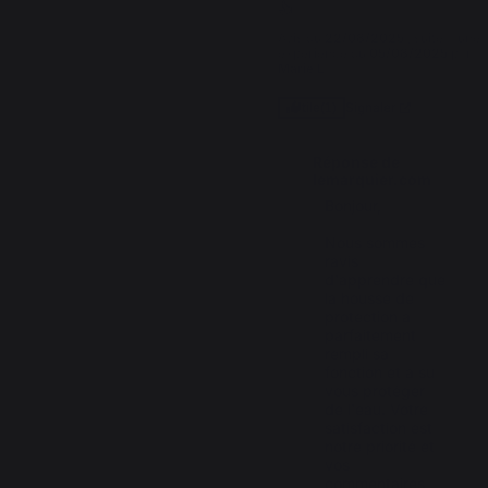
👍
Avis du
22/08/2025
, suite à une
expérience du
05/08/2025
par
Marie L.
Signaler
Utile
(1)
Réponse de
lemarquier.com
Bonjour, 

Nous sommes 
ravis 
d'apprendre que 
la housse de 
protection a 
parfaitement 
rempli sa 
fonction et a su 
vous protéger 
de l'eau. Votre 
satisfaction est 
notre priorité et 
vos 
commentaires 