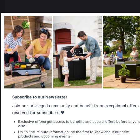
5
/
5
Avis vérifié
Très pratique comme 
protection, notre plancha 
restant à l'extérieur .
Select your country
Avis du
19/06/2025
, suite à une
expérience du
03/06/2025
par
It appears that you are trying to access a product catalog
Lionel S.
that does not correspond to the one for your country.
Signaler
Utile
(1)
Select another delivery country
1
2
Allemagne
Antilles
Subscribe to our Newsletter
Join our privileged community and benefit from exceptional offers
reserved for subscribers ❤️
Belgique
Canada
Exclusive offers: get access to benefits and special offers before anyon
else.
Up-to-the-minute information: be the first to know about our new
products and upcoming events.