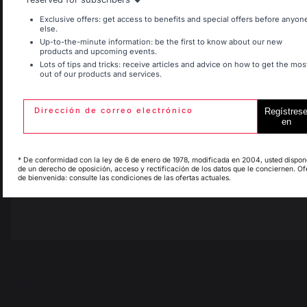
Belgique
Canada
Signaler
Utile
(0)
Exclusive offers: get access to benefits and special offers before anyon
else.
Up-to-the-minute information: be the first to know about our new
products and upcoming events.
5
/
5
Lots of tips and tricks: receive articles and advice on how to get the mos
out of our products and services.
Espagne
France
Avis vérifié
Montage simple, très bon 
produit, très bonne qualité de
Dirección de correo electrónico
Regístres
cuisson
en
Italie
Luxembourg
Avis du
09/05/2026
, suite à une
expérience du
27/04/2026
par
Magali D.
* De conformidad con la ley de 6 de enero de 1978, modificada en 2004, usted dispon
de un derecho de oposición, acceso y rectificación de los datos que le conciernen. Of
de bienvenida: consulte las condiciones de las ofertas actuales.
Signaler
Utile
(0)
My country is not in
Pays-Bas
list
1