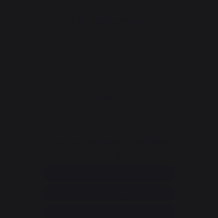
Taller asesoramiento
Elegir bien su plancha
CONTACTO
Servicio de atención al consumidor
+33 9 39 24 00 99
Ayuda y preguntas frecuentes
Anular mi pedido
Ir al formulario de contacto