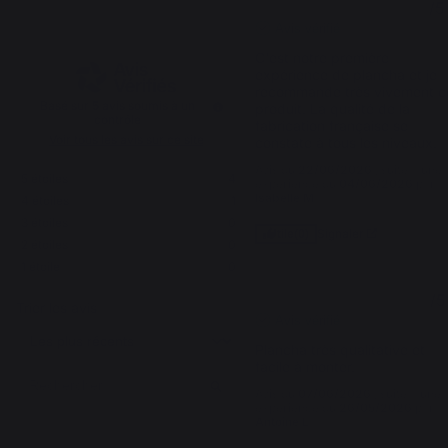
4.8
5
/
5
/
5
Avis vérifié
C'est notre première 
expérience de plancha et je 
recommande très vivement ce
Basé sur
5
avis soumis à un
produit. La qualité de la 
contrôle
fabrication française se 
Voir tous les avis sur ce site
constate à tous les niveaux.
Avis du
22/06/2026
, suite à une
5
étoiles
4
expérience du
04/06/2026
par
Isabelle M.
4
étoiles
1
3
étoiles
0
Signaler
Utile
(0)
2
étoiles
0
1
étoile
0
4
/
5
Trier les avis
Avis vérifié
Plancha très qualitative et 
facile à monter.
Avis du
07/06/2026
, suite à une
expérience du
26/05/2026
par
Antoine L.