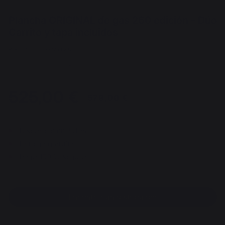
Plancha ORIGINAL de gas 260 edición - Dúo
Carrito y tapa incluidos
REF. : PLOG260DV2 / EAN13 : 3339380176959
5 opinión
525,00 €
Del 03/08/2026 al 30/08/2026
Disponible en 7 días
Entrega gratuita
Pago 100 % seguro
Encontrar un distribuidor