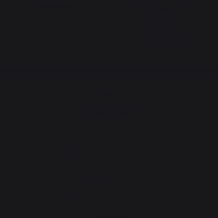
partir de 250 € de
mantenida
pedidos
Cambiar de país
30 rue Ambroise 1
40390 Saint-Martin-de-
Seignanx
France