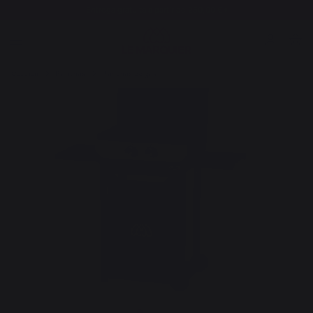
Entrega gratuita a partir de 250,00 €*
Cocción
Planchas
Planchas de gas