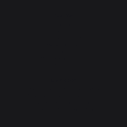
Cocción
Planchas
Barbacoas
Cocinas de exterior
Hornos para pizza
Brasero
Mesas auxiliares y carros
Accesorios
Calefacción
Juegos de accessorios para chimenea
Almacenamiento y transporte de troncos
Salvachispas para chimeneas
Placas de Protección para Estufas
Pellets
Rejillas para Troncos