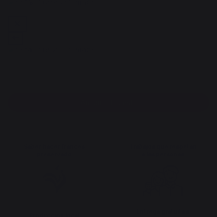
Añadir a la cesta
Saber hacer francés
Trabajos que respetan
preservado
a las personas
Entrega gratuita a
Producción local