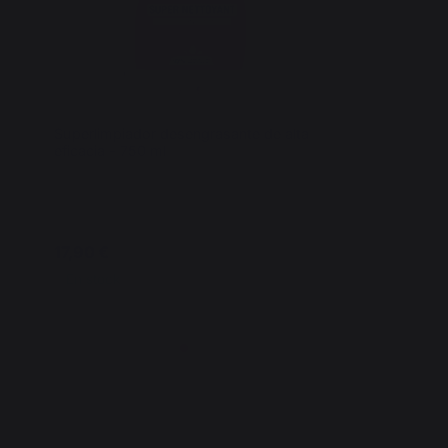
Superlimpiador desengrasante de alta
Juego de
eficacia - 750 ml
acero in
larga de
espátula
inoxida
17,90 €
64,90 
En stock
En sto