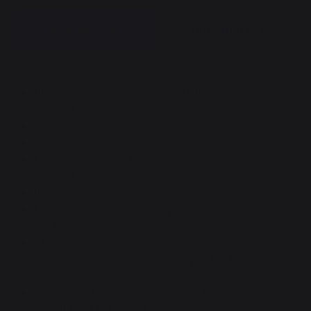
DESCRIPTION
DOCUMENTOS
Placa de acero esmaltado 60*40 cm (con
orificio)
6 a 10 cubiertos
2 quemadores trompeta
Botones de control ergonómicos y
antideslizantes
Indicadores de calentamiento
Bandeja recuperadora de jugos de cocción
oculta
Chasis en versión dúo de acero inoxidable
satinado y acero con pintura epoxi color
negro
Carrito equipado con 2 estantes laterales
extraíbles 41*30,5 cm