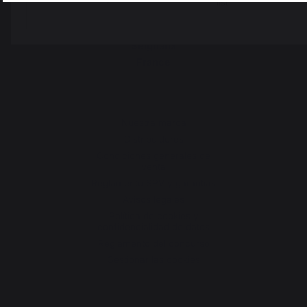
list
30 rue Ambroise 1
40390 Saint-Martin-de-
Seignanx
France
Nuestra marca
Distribuidores
Condiciones generales de
venta
Reglamento SPV y garantías
Avisos legales
Política de cookies y
confidencialidad de datos
Reglamento del concurso
Gestionar las cookies