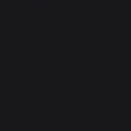
*excluida la bolsa de pellets Traeger
Diseño web: Agence Redmoot