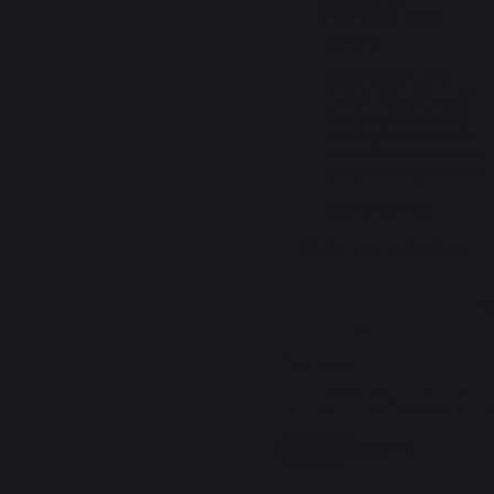
lemarquier.com
Bonjour,

Merci pour votre 
retour. Vous pouvez 
si vous le souhaitez 
contacter notre SAV 
avec des photos sur : 
sav@lemarquier.com 

Bonne journée,
Afficher les commentaires
5
/
5
Avis vérifié
Très bien
Avis du
19/10/2022
, suite à une
expérience du
27/09/2022
par
A
Signaler
Utile
(2)