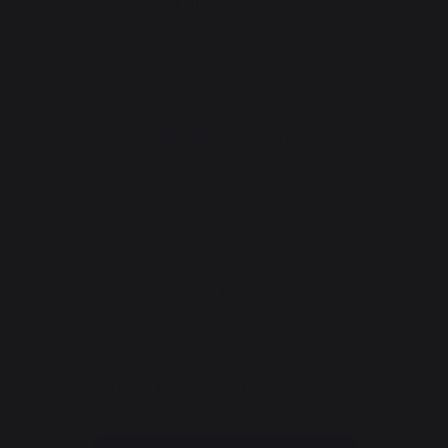
Taller servicio
Garantía de por vida
Paquete de reacondicionamiento
Descargas
Taller asesoramiento
Elegir bien su plancha
CONTACTO
Servicio de atención al consumidor
+33 9 39 24 00 99