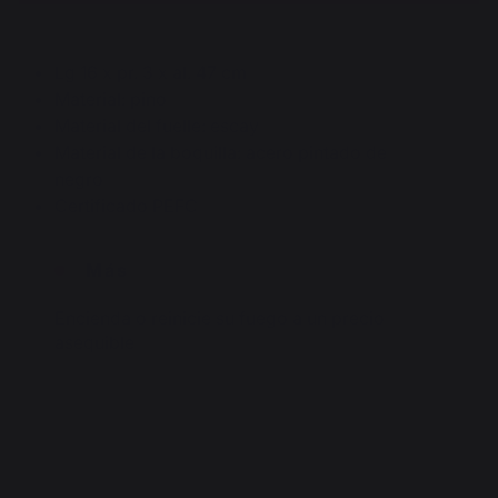
Lg 16 x pr. 3 x al. 47 cm
Material: pino
Material del fuelle: escay
Material de la boquilla: acero pintado de
negro
Certificado PEFC
Más
Encienda o reinicie su fuego a un precio
asequible