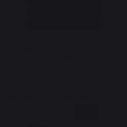
Ayuda y preguntas frecuentes
Anular mi pedido
Ir al formulario de contacto
Boletín de noticias y ofertas especiales
Inscríbase y manténgase al día de todas nuestras ofertas
especiales
Deseo inscribirme
Nueva Aquitania y la Unión Europea colaboran por su territorio