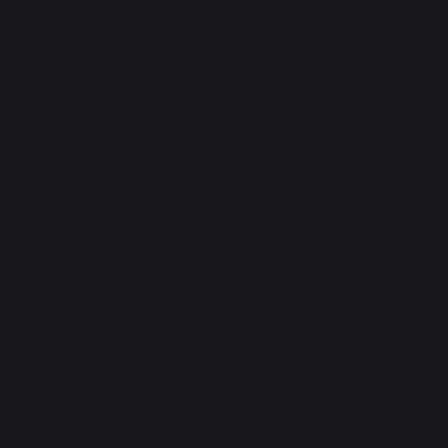
PRODUCTOS
Cocción
Planchas
Barbacoas
Cocinas de exterior
Hornos para pizza
Brasero
Mesas auxiliares y carros
Accesorios
Calefacción
Juegos de accessorios para chimenea
Almacenamiento y transporte de troncos