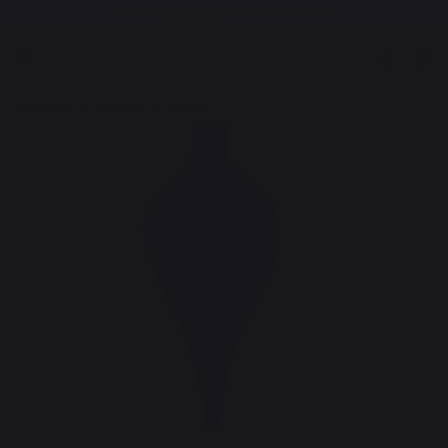
Entrega gratuita a partir de 250,00 €*
Calefacción
Fuelles para Chimenea