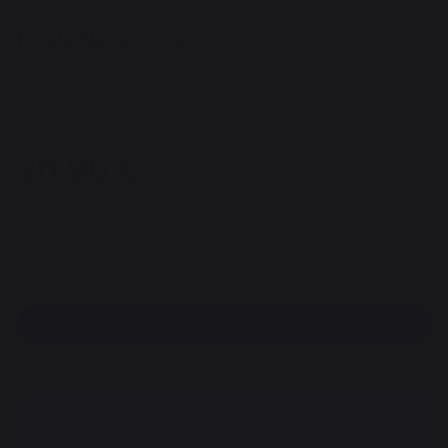
Fuelle Natura negro
REF. : SO1182C13 / EAN13 : 3339380117907
7 opinión
20,90 €
Disponible en 7 días
Pago 100 % seguro
Encontrar un distribuidor
DESCRIPTION