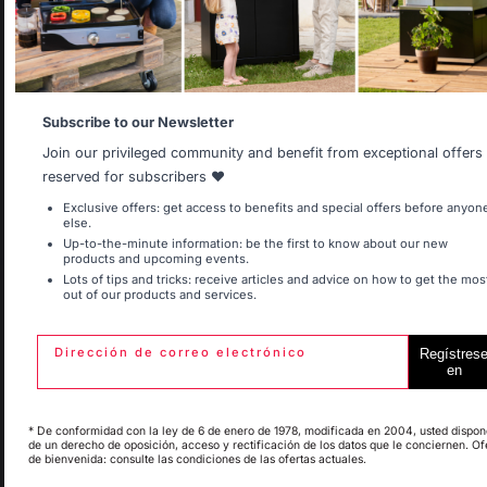
Select another delivery country
Entrega gratuita a
Producción local
partir de 250 € de
Allemagne
Antilles
mantenida
Subscribe to our Newsletter
pedidos
Join our privileged community and benefit from exceptional offers
reserved for subscribers ❤️
Belgique
Canada
Exclusive offers: get access to benefits and special offers before anyon
else.
Up-to-the-minute information: be the first to know about our new
products and upcoming events.
Lots of tips and tricks: receive articles and advice on how to get the mos
out of our products and services.
Espagne
France
Dirección de correo electrónico
Regístres
en
Italie
Luxembourg
* De conformidad con la ley de 6 de enero de 1978, modificada en 2004, usted dispon
Cambiar de país
de un derecho de oposición, acceso y rectificación de los datos que le conciernen. Of
de bienvenida: consulte las condiciones de las ofertas actuales.
My country is not in
Pays-Bas