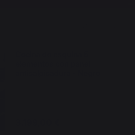
Cocina de esquina 5
elementos con panel
antisalpicadura - Negro
REF. : MC80A5ECE13 / EAN13 : 3339380167087
1 opiniones
3.199,00 €