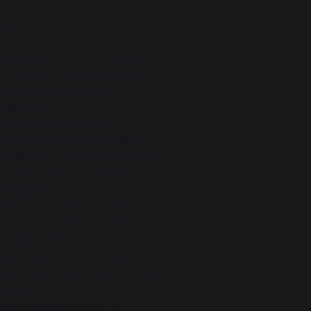
ás
dulable: sistema de fijación de
uebles para añadir elementos
steriormente + libertad de
stribución
rsonalizable: diversos
cesorios opcionales (paneles
tisalpicadura, ruedas, estantes,
t de accesorios de paneles
tisalpicadura...)
áctico: fregadero de acero
oxidable grande con grifo
ezclador alto
ompartimentos funcionales:
rrados por 2 puertas revestidas
push pull»
tas regulables en altura