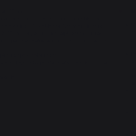
 al. 115 cm.
M
ina con estante de 80*55 cm + 1 mueble con
Mo
 de esquina + 1 mueble con fregadero integrado
m
0*55 cm + 4 paneles antisalpicadura centrales
po
m + 1 panel antisalpicadura de esquina de acero
di
Pe
pintura epoxi color negro.
ac
a «push-pull» (la puerta se abre ejerciendo una
an
ki
arantie
an
Pr
in
m
C
ce
«
Pa