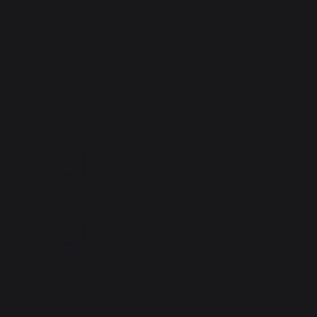
2
étoiles
0
1
étoile
0
Trier les avis