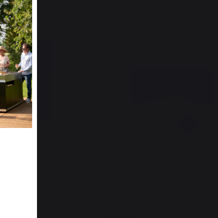
Nuevo
euble de cocina
Lote de fundas para cocina 5 elem
259,00 €