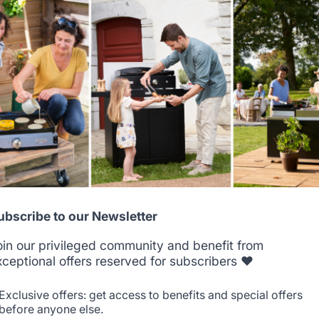
Select your country
Nuevo
It appears that you are trying to access a product catalog
that does not correspond to the one for your country.
Select another delivery country
Allemagne
Antilles
ubscribe to our Newsletter
oin our privileged community and benefit from
tante interior de acero
Panel trasero de m
xceptional offers reserved for subscribers ❤️
Negro
Belgique
Canada
Exclusive offers: get access to benefits and special offers
before anyone else.
9,90 €
59,90 €