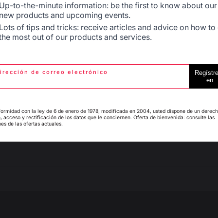
Up-to-the-minute information: be the first to know about our
En stock
En stock
new products and upcoming events.
Espagne
France
Lots of tips and tricks: receive articles and advice on how to
the most out of our products and services.
irección de correo electrónico
Regístr
Italie
Luxembourg
en
3
/
5
ormidad con la ley de 6 de enero de 1978, modificada en 2004, usted dispone de un derec
Avis vérifié
, acceso y rectificación de los datos que le conciernen. Oferta de bienvenida: consulte las
es de las ofertas actuales.
My country is not in
Le verso (il fait face à mes convives) est baclé par rapport a
Pays-Bas
list
d'alimentation en gaz de la plancha. J'ai été obligé de la déc
Avis du
04/08/2023
, suite à une expérience du
29/06/2023
par
A.A.
Signaler
Utile
(1)
1