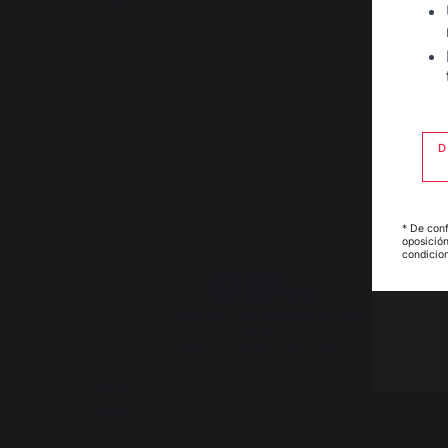
En stock
D
3
/
5
* De conf
oposición
condicion
Basé sur
1
avis soumis à un
contrôle
Voir tous les avis sur ce site
5
étoiles
0
4
étoiles
0
3
étoiles
1