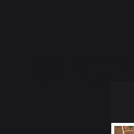
Origen francés gar
Este producto está certifi
certificación OFG es otorg
forma clara y precisa su 
Accesorios compati