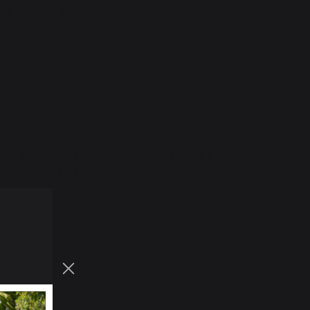
ran encimera: encimera de
0*50 cm
ntiza el origen francés de un producto. La
es la trazabilidad del producto, indicando de
SALPICADURA - NEGRO