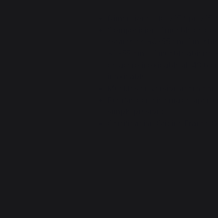
Dimensiones: lg. 215 * pr. 215 *
Composición: 1 mueble de coc
estante de 80*55 cm. 1 mueble
80*55 cm + 1 mueble abierto 8
de acero inoxidable al. 40,6 c
inoxidable.
Muebles en versión acero con 
Puertas con sistema de apertur
simple presión).
Certificación Origine France G