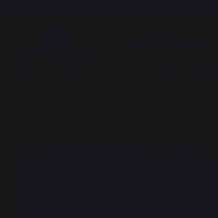
COCCIÓN
CALEFACCIÓN
Cocción
Cocinas de exterior
Cocinas de exterior completas
Cocina de