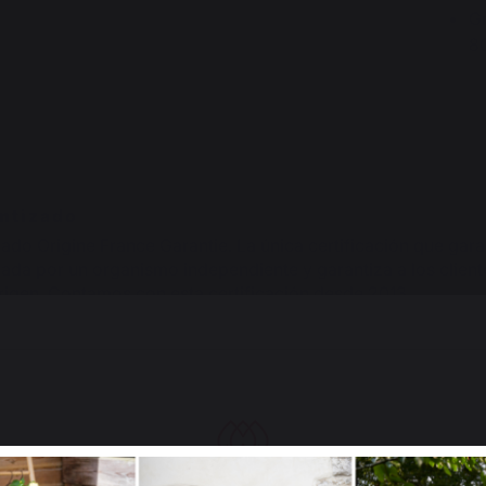
G
8
antizado
cado Origine France Garantie. La única certificación que gara
ada por un organismo independiente y garantiza a los client
origen. Contamos con esta certificación desde 2013.
PIÉNSALO :
bles para COCINA DE ESQUINA 5 ELEMENTOS CON PANEL ANTI