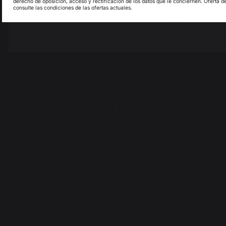
derecho de oposición, acceso y rectificación de los datos que le conciernen. Oferta d
consulte las condiciones de las ofertas actuales.
My country is not in
Pays-Bas
list
Cambiar de país
30 rue Ambroise 1
40390 Saint-Martin-de-
Seignanx
France
Nuestra marca
Distribuidores
Condiciones generales de
venta
Reglamento SPV y garantías