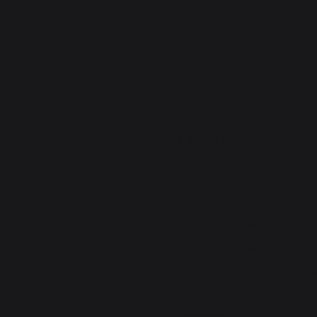
4
/
5
Avis vérifié
1ere utilisation : forte odeur d
de recommandation dans le liv
la 1ere utilisation.
Avis du
11/07/2024
, suite à une 
25/06/2024
par
A.A.
Signaler
Utile
(0)
5
/
5
Avis vérifié
Barbecue parfait. Taille et ma
qualité. À voir dans le temps m
penser à l’installer encastré. 
un chariot en plus et pas imag
simplement sur un meuble extér
ne tiendra pas en place. Les 
vont sans doute se pencher l
l’i
...