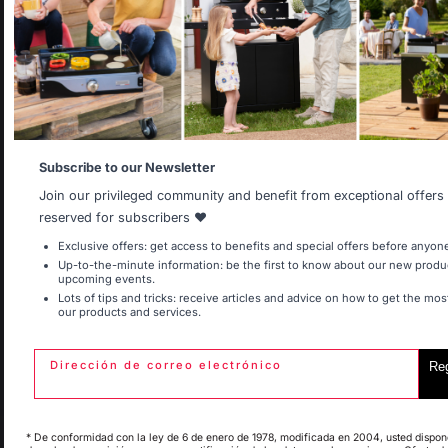
not correspond to the one for your country.
Añadir a la cesta
Select another delivery country
Saber hacer francés
Trabajos que respetan
preservado
a las personas
Allemagne
Antilles
Subscribe to our Newsletter
Join our privileged community and benefit from exceptional offers
reserved for subscribers ❤️
Belgique
Canada
Exclusive offers: get access to benefits and special offers before anyone
Entrega gratuita a
Producción local
Up-to-the-minute information: be the first to know about our new produ
partir de 250 € de
mantenida
upcoming events.
pedidos
Lots of tips and tricks: receive articles and advice on how to get the mos
Espagne
France
our products and services.
Dirección de correo electrónico
Re
Italie
Luxembourg
* De conformidad con la ley de 6 de enero de 1978, modificada en 2004, usted dispon