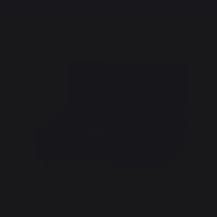
Entrega gratuita a partir de 250,00 €*
Cocción
Barbacoas
Barbacoa de carbón