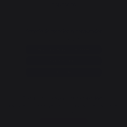
CONTACTO
Servicio de atención al consumidor
+33 9 39 24 00 99
Ayuda y preguntas frecuentes
Anular mi pedido
Ir al formulario de contacto
Boletín de noticias y ofertas especiales
Inscríbase y manténgase al día de todas nuestras ofertas
especiales
Deseo inscribirme