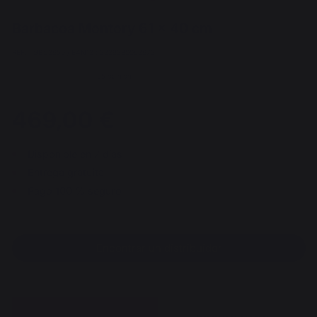
Barbacoa Montory 61 x 40 cm
REF. : GBC3650 / EAN13 : 3339380062672
25 opinión
469,00 €
Disponible en 7 días
Entrega gratuita
Pago 100 % seguro
Encontrar un distribuidor