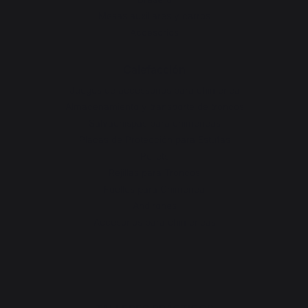
Mesas auxiliares y carros
Accesorios
Calefacción
Juegos de accessorios para chimenea
Almacenamiento y transporte de troncos
Salvachispas para chimeneas
Placas de Protección para Estufas
Pellets
Rejillas para Troncos
Fuelles para Chimenea
Andirones
Accesorios para chimeneas