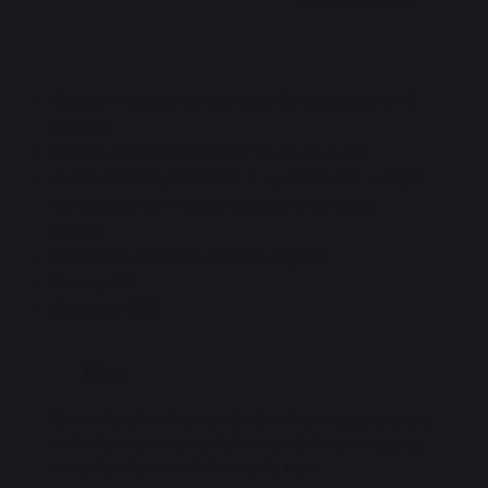
DESCRIPTION
DOCUMENTOS
Brasero horizontal con parrilla regulable en 3
niveles.
Hueco para encastrarla: 59,3x49,3 cm.
Cuba (barras planas lg. 3 x pr. 0,5 cm) y cajón
de cenizas en versión de acero de color
negro.
Funciona sola con carbón vegetal.
Norma NF.
Etiqueta OFG
Más
Uso intensivo: barras de la cuba muy gruesas y
robustas que no se deforman (siempre que se
respeten las condiciones de uso).