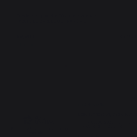
Funda para plancha 60 cm a posar (con
Pinza pa
Tapa) y LE BARBECUE FRANCAIS
inoxidab
59,90 €
35,90 
En stock
En sto
4.5
5
/
5
/
5
Avis vérifié
Belle fabrication, pas encore 
Avis du
03/08/2026
, suite à une
22/07/2026
par
Sylvie K.
Basé sur
25
avis soumis à un
contrôle