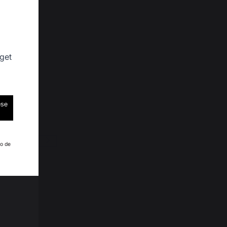
 get
ese
4
5
ho de