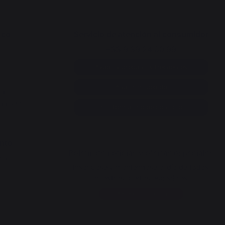
ico
Servicio de atención al consumidor
+33 9 39 24 00 99
Ayuda y preguntas frecuentes
Anular mi pedido
da
namiento
Ir al formulario de contacto
ento
Boletín de noticias y ofertas especiales
cha
Inscríbase y manténgase al día de todas
nuestras ofertas especiales
Deseo inscribirme