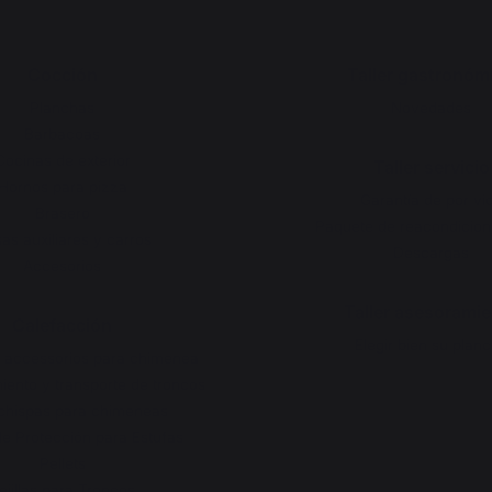
Cocción
Taller gastronóm
Planchas
Novedades
Barbacoas
Cocinas de exterior
Taller servicio
Hornos para pizza
Garantía de por vi
Brasero
Paquete de reacondicio
as auxiliares y carros
Descargas
Accesorios
Taller asesorami
Calefacción
Elegir bien su plan
 accessorios para chimenea
ento y transporte de troncos
chispas para chimeneas
e Protección para Estufas
Pellets
ejillas para Troncos