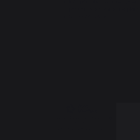
Indispensable para manipular v
pequeños al cocinar a la plan
Se puede colgar
4.4
/
5
Basé sur
23
avis soumis à un
contrôle
Voir tous les avis sur ce site