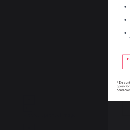
D
* De conf
oposición
condicion