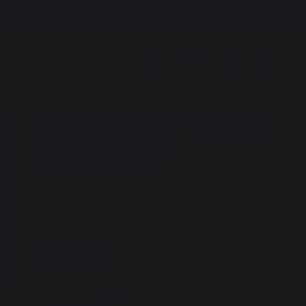
Maxi espátula con bordes de
acero inoxidable
REF. : AGR88 / EAN13 : 3339380143562
23 opinión
29,90 €
Disponible en 7 días