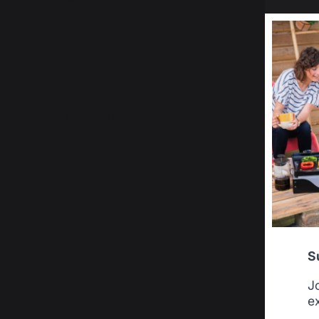
5
étoiles
18
4
étoiles
2
3
étoiles
0
2
étoiles
1
1
étoile
2
Trier les avis
S
J
e