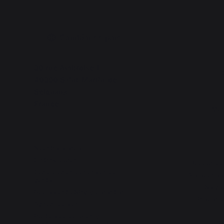
Cambiar de país
30 rue Ambroise 1
40390 Saint-Martin-de-
Seignanx
France
Mes
Nuestra marca
Distribuidores
Juegos de
Condiciones generales de
Almacenami
venta
Salva
Reglamento SPV y garantías
Placas d
Avisos legales
Política de cookies y
R