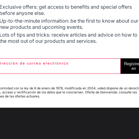
Belgique
Canada
Exclusive offers: get access to benefits and special offers
Signaler
Utile
(1)
before anyone else.
Up-to-the-minute information: be the first to know about our
new products and upcoming events.
5
/
5
Espagne
France
Lots of tips and tricks: receive articles and advice on how to
Avis vérifié
the most out of our products and services.
Pratique et de bonne qualité
Avis du
05/06/2024
, suite à une expérience du
20/05/2024
par
A.A.
irección de correo electrónico
Regístr
Signaler
Italie
Luxembourg
Utile
(3)
en
1
2
3
ormidad con la ley de 6 de enero de 1978, modificada en 2004, usted dispone de un derec
, acceso y rectificación de los datos que le conciernen. Oferta de bienvenida: consulte las
es de las ofertas actuales.
My country is not in
Pays-Bas
list