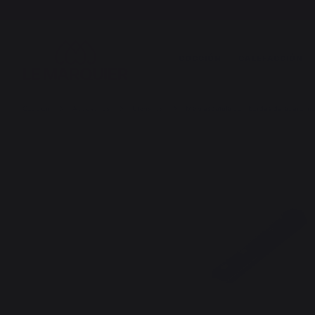
COCCIÓN
CALEFACCIÓN
Cocción
Accesorios
Utensilios
Maxi espátula con bordes de acero ino