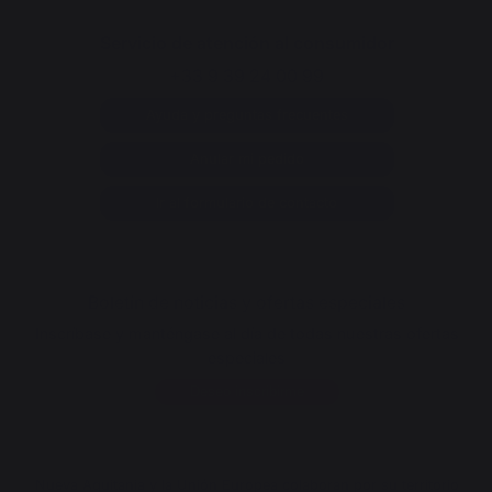
Servicio de atención al consumidor
+33 9 39 24 00 99
Ayuda y preguntas frecuentes
Anular mi pedido
Ir al formulario de contacto
Boletín de noticias y ofertas especiales
Inscríbase y manténgase al día de todas nuestras ofertas
especiales
Deseo inscribirme
Nueva Aquitania y la Unión Europea colaboran por su territorio