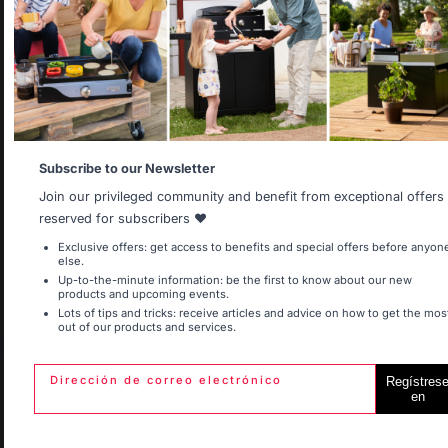
It appears that you are trying to access a product catalog
that does not correspond to the one for your country.
Saber hacer francés
Trabajos que respetan
Select another delivery country
preservado
a las personas
Allemagne
Antilles
Subscribe to our Newsletter
Entrega gratuita a
Producción local
Join our privileged community and benefit from exceptional offers
partir de 250 € de
mantenida
pedidos
reserved for subscribers ❤️
Belgique
Canada
Exclusive offers: get access to benefits and special offers before anyon
else.
Up-to-the-minute information: be the first to know about our new
products and upcoming events.
Lots of tips and tricks: receive articles and advice on how to get the mos
out of our products and services.
Espagne
France
Dirección de correo electrónico
Regístres
en
Italie
Luxembourg