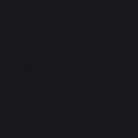
5
5
/
5
/
5
Avis vérifié
Très pratique pour protéger la
plancha. Attention en cas de 
coup de vent, il peut basculer
Basé sur
1
avis soumis à un
Avis du
04/08/2026
, suite à une
contrôle
expérience du
30/06/2026
par
Voir tous les avis sur ce site
Sebastien M.
5
étoiles
1
Signaler
Utile
(0)
4
étoiles
0
3
étoiles
0
2
étoiles
0
1
1
étoile
0
Trier les avis