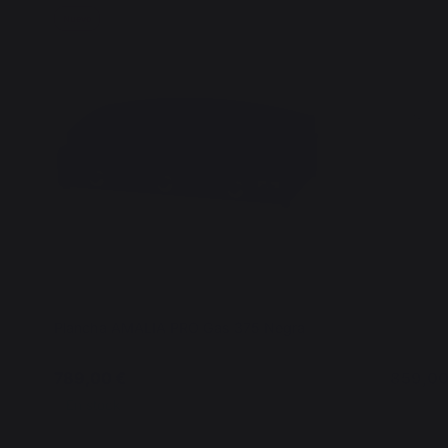
Nuevo
Nuevo
Plancha AMALIA PRO Gas 375 Negra
Plancha
789,00 €
859,00
En stock
En sto