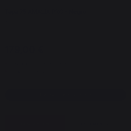
Tapa 75 AMALIA PRO - Negro
REF. : CO75E13V4 / EAN13 : 3339380176805
1 opiniones
179,00 €
Disponible en 2 a 3 semanas
Pago 100 % seguro
Encontrar un distribuidor
DESCRIPTION
DOCUMENTOS