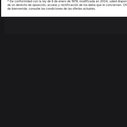
* De conformidad con la ley de 6 de enero de 1978, modificada en 2004, usted dispon
de un derecho de oposición, acceso y rectificación de los datos que le conciernen. Of
de bienvenida: consulte las condiciones de las ofertas actuales.
My country is not in
Pays-Bas
Cambiar de país
list
30 rue Ambroise 1
40390 Saint-Martin-de-
Seignanx
France
Nuestra marca
Distribuidores
Condiciones generales de
venta
Reglamento SPV y garantías
Avisos legales
Política de cookies y
confidencialidad de datos