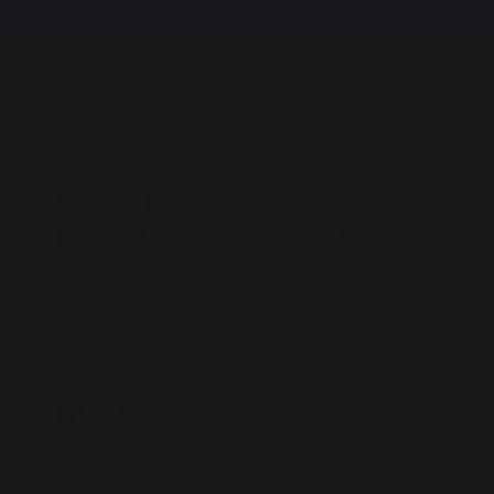
Funda para plancha 75 cm a
posar (con o sin Tapa)
REF. : AGR53A / EAN13 : 3339380163614
12 opinión
69,90 €
Víctima de su propio éxito