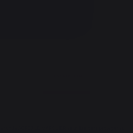
DESCRIPTION
sta funda AGR53 LE MARQUIER se utiliza para proteger su