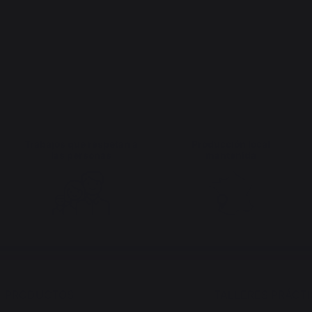
Trabajos que respetan a
Producción local
las personas
mantenida
PRODUCTOS
TALLERES PRÁCT