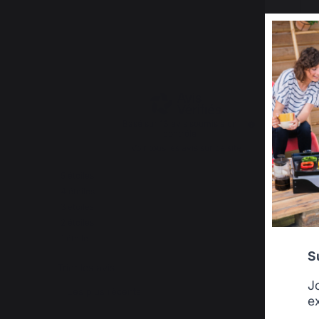
4.7
/
5
Basé sur
13
avis soumis à un
contrôle
Voir tous les avis sur ce site
5
étoiles
10
4
étoiles
2
3
étoiles
1
2
étoiles
0
1
étoile
0
S
Trier les avis
J
e