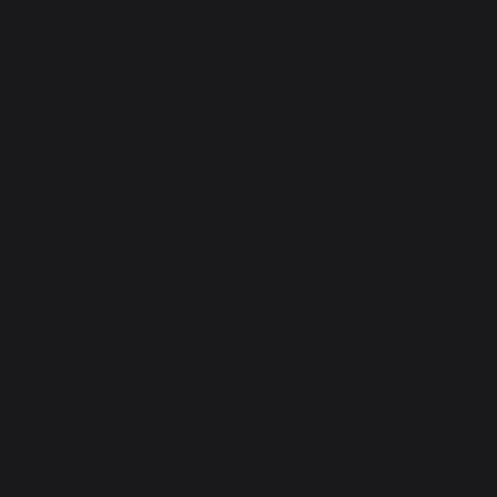
Entrega gratuita a partir de 250,00 €*
LA MARCA
LA EXPERIENCIA
OFERTAS ESPECIALES
o sin Tapa)