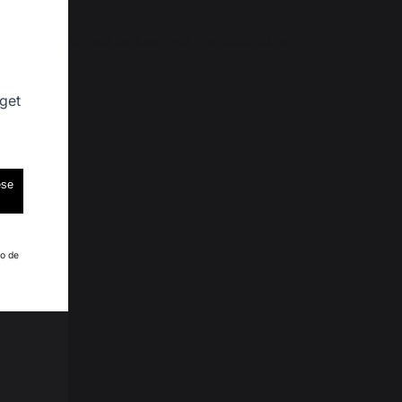
enir vers nous pour partager vos impressions une 
 get
ese
 L.
ho de
eric C.