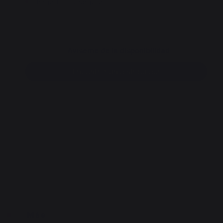
Pago 100 % seguro
Avíseme de la disponibilidad
Encontrar un distribuidor
Más