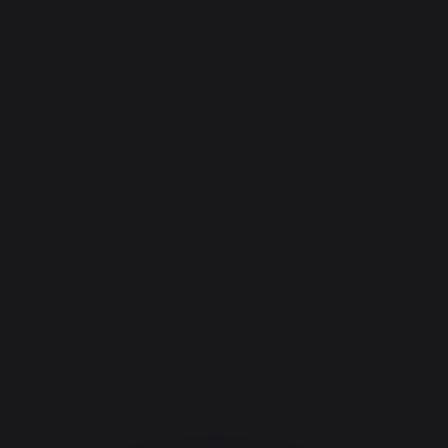
aparato de cocina del polvo.
Utilícela en un lugar seco.
Equipada con un cordón de aj
Apta para planchas de 75 cm c
Accesorios 
Nue