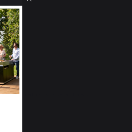
e-louis C.
i déjà eu d'autres housses,  très bien adaptées
 elisabeth P.