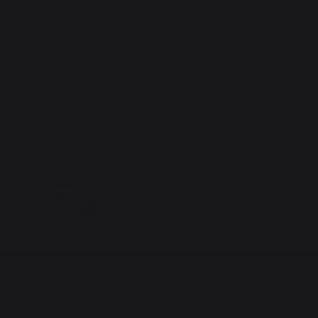
Entrega gratuita a partir
de 250 € de pedidos
ICOS
CONTACTO