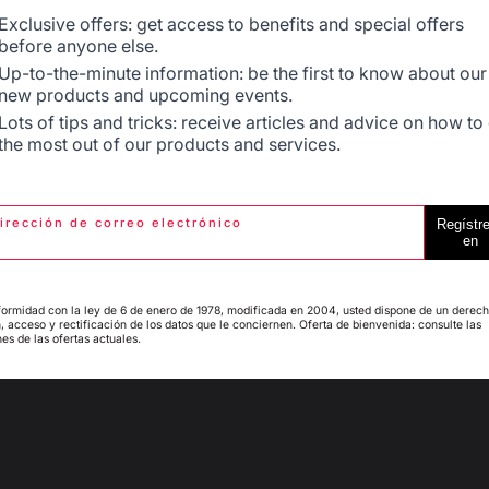
Belgique
Canada
Bonjour,

Exclusive offers: get access to benefits and special offers
before anyone else.
Merci beaucoup pour votre retour. N’hésitez pas à rev
fois que vous aurez testé celle-ci. 

Up-to-the-minute information: be the first to know about our
new products and upcoming events.
Cordialement.

Espagne
France
Lots of tips and tricks: receive articles and advice on how to
L’équipe lemarquier
the most out of our products and services.
5
/
5
irección de correo electrónico
Regístr
Avis vérifié
Italie
Luxembourg
en
Ok parfait
Avis du
11/10/2025
, suite à une expérience du
25/09/2025
par
Gerard
ormidad con la ley de 6 de enero de 1978, modificada en 2004, usted dispone de un derec
, acceso y rectificación de los datos que le conciernen. Oferta de bienvenida: consulte las
Signaler
Utile
(1)
es de las ofertas actuales.
My country is not in
Pays-Bas
list
5
/
5
Avis vérifié
Conforme aux attentes
Avis du
24/08/2025
, suite à une expérience du
07/08/2025
par
Fred