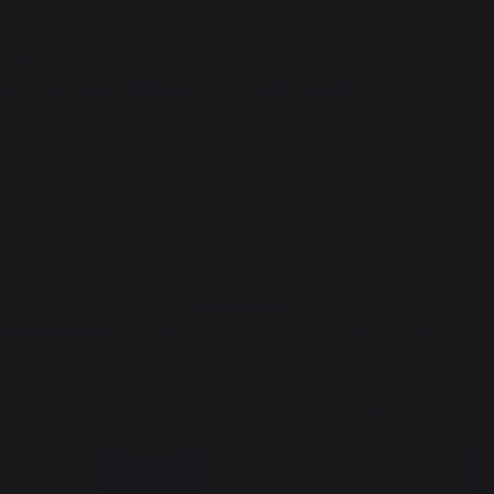
uste.
on o sin tapas Adela V2, Pure, Baia y Amalia
PIÉNSALO :
compatibles para FUNDA PARA PLANCHA 75 CM A POSAR (CON
vo
Nuevo