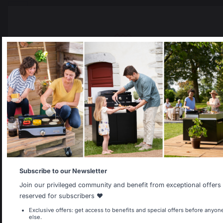
Select your country
It appears that you are trying to access a product catalog
that does not correspond to the one for your country.
Select another delivery country
Añadir a la cesta
Allemagne
Antilles
Subscribe to our Newsletter
Saber hacer francés
Trabajos que respetan
Join our privileged community and benefit from exceptional offers
preservado
a las personas
reserved for subscribers ❤️
Belgique
Canada
Exclusive offers: get access to benefits and special offers before anyon
else.