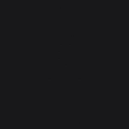
PRODUCTOS
Cocción
Planchas
Barbacoas
Cocinas de exterior
Hornos para pizza
Brasero
Mesas auxiliares y carros
Accesorios
Calefacción
Juegos de accessorios para chimenea
Almacenamiento y transporte de troncos
Salvachispas para chimeneas