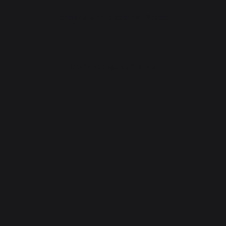
*excluida la bolsa de pellets Traeger
Diseño web: Agence Redmoot