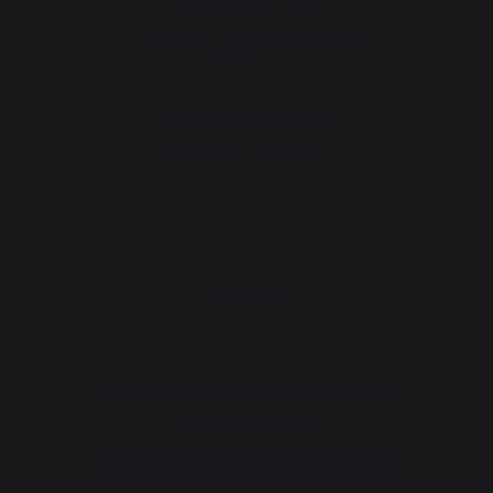
Garantía de por vida
Paquete de reacondicionamiento
Descargas
Taller asesoramiento
Elegir bien su plancha
CONTACTO
Servicio de atención al consumidor
+33 9 39 24 00 99
Ayuda y preguntas frecuentes