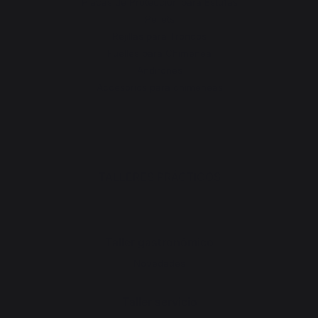
Placas de Protección para Estufas
Pellets
Rejillas para Troncos
Fuelles para Chimenea
Andirones
Accesorios para chimeneas
TALLERES PRÁCTICOS
Taller gastronómico
Novedades
Taller servicio