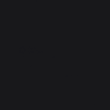
adecuado para chimeneas.
4.6
5
/
5
/
5
Avis vérifié
Seau léger,  esthétique et 
meilleur marché que plusieurs
dépôts de bricolage
Basé sur
5
avis soumis à un
Avis du
25/12/2024
, suite à une
contrôle
expérience du
09/12/2024
par
Voir tous les avis sur ce site
C.G.
5
étoiles
4
Signaler
Utile
(0)
4
étoiles
0
3
étoiles
1
5
2
étoiles
0
/
5
1
étoile
0
Avis vérifié
au top vraiment super depuis 
Trier les avis
le temp que j'en chercher un  