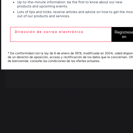
Up-to-the-minute information: be the first to know about our new
products and upcoming events.
Lots of tips and tricks: receive articles and advice on how to get the mos
Entrega gratuita a
out of our products and services.
Espagne
France
Producción local
partir de 250 € de
mantenida
pedidos
Dirección de correo electrónico
Regístres
en
Italie
Luxembourg
* De conformidad con la ley de 6 de enero de 1978, modificada en 2004, usted dispon
de un derecho de oposición, acceso y rectificación de los datos que le conciernen. Of
de bienvenida: consulte las condiciones de las ofertas actuales.
My country is not in
Pays-Bas
list
Cambiar de país
30 rue Ambroise 1