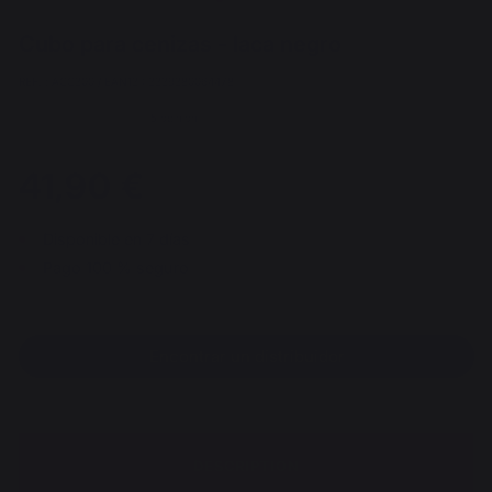
Cubo para cenizas - laca negro
REF. : ACC300 / EAN13 : 3339380064478
5 opinión
41,90 €
Disponible en 7 días
Pago 100 % seguro
Encontrar un distribuidor
DESCRIPTION