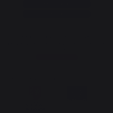
Anular mi pedido
Ir al formulario de contacto
Boletín de noticias y ofertas especiales
Inscríbase y manténgase al día de todas nuestras ofertas
especiales
Deseo inscribirme
Nueva Aquitania y la Unión Europea colaboran por su territorio