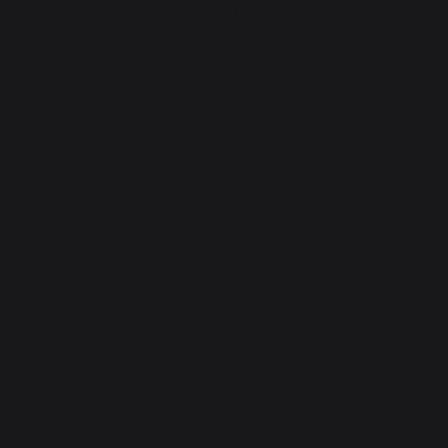
40390 Saint-Martin-de-
Seignanx
France
Nuestra marca
Distribuidores
Condiciones generales de
venta
Reglamento SPV y garantías
Avisos legales
Política de cookies y
confidencialidad de datos
Reglamento del concurso
Gestionar las cookies