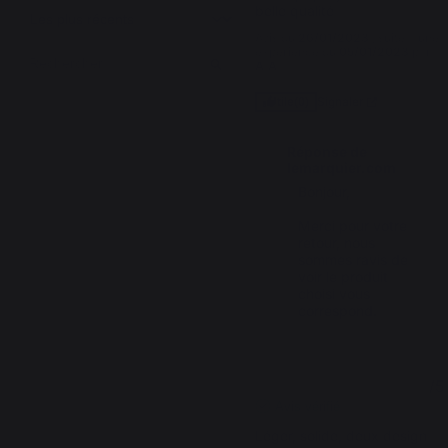
belle qualité
Avis du
26/01/2023
, suite à une
expérience du
05/01/2023
par
A.A.
Signaler
Utile
(0)
Réponse de
lemarquier.com
Bonjour, 

Merci pour votre 
retour, nous 
sommes ravis de 
voir le produit 
choisi vous 
correspond.
5
/
5
Avis vérifié
Léger, solide, deux design